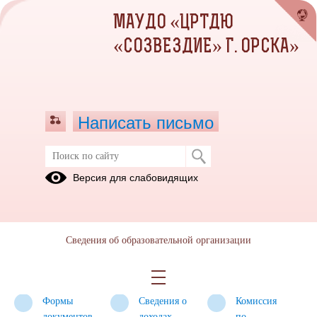
МАУДО «ЦРТДЮ
«СОЗВЕЗДИЕ» Г. ОРСКА»
Написать письмо
Противодействие коррупции
Версия для слабовидящих
Нормативные
Антикоррупционная
Методические
правовые и
экспертиза
материалы
иные акты в
Сведения об образовательной организации
сфере
противодействия
коррупции
Формы
Сведения о
Комиссия
документов,
доходах,
по