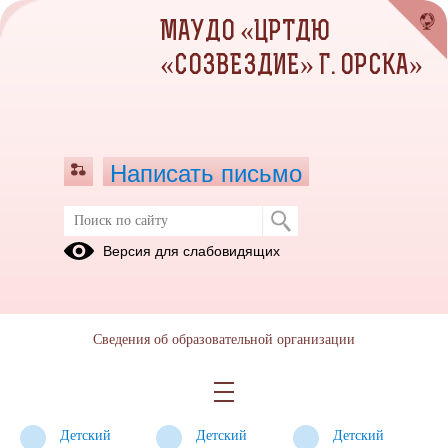
МАУДО «ЦРТДЮ
«СОЗВЕЗДИЕ» Г. ОРСКА»
Написать письмо
Детские клубы
Версия для слабовидящих
Детский
Детский
Структурное
клуб
клуб
подразделение
«Орион»
«Гайдаровец»
«Вдохновение»
Сведения об образовательной организации
Детский
Детский
Детский
клуб
клуб
клуб
«Искатель»
«Автомобилист»
«Молодость»
Детский
Детский
Детский